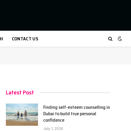
TH
CONTACT US
Latest Post
Finding self-esteem counselling in
Dubai to build true personal
confidence
July 1, 2026