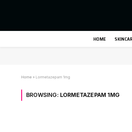
HOME
SKINCA
Home
»
Lormetazepam 1mg
BROWSING:
LORMETAZEPAM 1MG